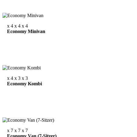
x 4
x 4
x 4
Economy Minivan
x 4
x 3
x 3
Economy Kombi
x 7
x 7
x 7
Economy Van (7-Sitzer)