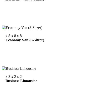
x 8
x 8
x 8
Economy Van (8-Sitzer)
x 3
x 2
x 2
Business Limousine