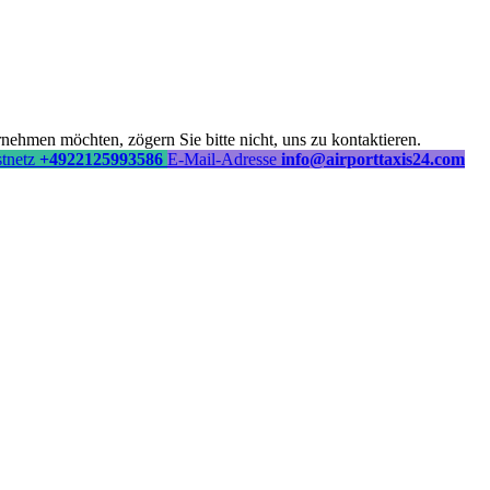
ehmen möchten, zögern Sie bitte nicht, uns zu kontaktieren.
stnetz
+4922125993586
E-Mail-Adresse
info@airporttaxis24.com