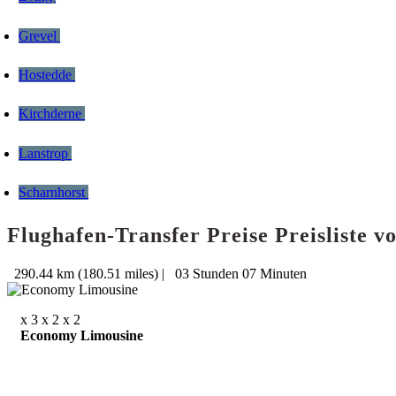
Grevel
Hostedde
Kirchderne
Lanstrop
Scharnhorst
Flughafen-Transfer Preise Preisliste
290.44 km (180.51 miles)
|
03 Stunden 07 Minuten
x 3
x 2
x 2
Economy Limousine