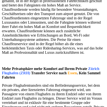
genannt, ist in der Regel in professionellen Fahrtechniken geschult
und bietet den Fahrgästen ein hohes Maß an Service.
Chauffeurdienste werden häufig für besondere Veranstaltungen,
Geschäftsreisen oder den Transport zum airport genutzt. Die von
Chauffeurdiensten eingesetzten Fahrzeuge sind in der Regel
Luxusautos oder Limousinen, und die Fahrgäste können während
ihrer Fahrt ein hohes Maß an Komfort und Bequemlichkeit
erwarten. Chauffeurdienste können auch zusätzliche
Annehmlichkeiten wie Erfrischungen an Bord, Wi-Fi oder
Unterhaltungssysteme anbieten. Die Preise für einen
Chauffeurservice sind in der Regel höher als die eines
herkömmlichen Taxis oder Ridesharing-Services, was auf das hohe
Maß an Professionalität und Luxus zurückzuführen ist.
Mehr Privatsphäre mehr Komfort auf Ihrem Private
Zürich
Flughafen (ZRH)
Transfer Service nach
Essen
. Kein Sammel
Fahrten
Private Flughafentransfers sind ein Beförderungsservice, bei dem
ein privates, aber lizenziertes Fahrzeug eingesetzt wird, um
Passagiere von einem Flughafen zu ihrem Endziel oder von ihrem
Endziel zum Flughafen zu bringen. Dieser Service wird im Voraus
vereinbart und ist exklusiv für eine bestimmte Gruppe oder
Einzelperson und wird nicht mit anderen Passagieren geteilt. Private