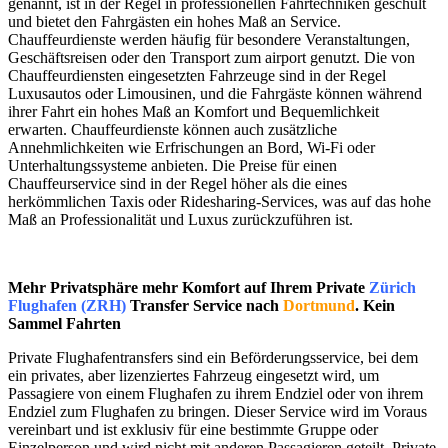
genannt, ist in der Regel in professionellen Fahrtechniken geschult
und bietet den Fahrgästen ein hohes Maß an Service.
Chauffeurdienste werden häufig für besondere Veranstaltungen,
Geschäftsreisen oder den Transport zum airport genutzt. Die von
Chauffeurdiensten eingesetzten Fahrzeuge sind in der Regel
Luxusautos oder Limousinen, und die Fahrgäste können während
ihrer Fahrt ein hohes Maß an Komfort und Bequemlichkeit
erwarten. Chauffeurdienste können auch zusätzliche
Annehmlichkeiten wie Erfrischungen an Bord, Wi-Fi oder
Unterhaltungssysteme anbieten. Die Preise für einen
Chauffeurservice sind in der Regel höher als die eines
herkömmlichen Taxis oder Ridesharing-Services, was auf das hohe
Maß an Professionalität und Luxus zurückzuführen ist.
Mehr Privatsphäre mehr Komfort auf Ihrem Private
Zürich
Flughafen (ZRH)
Transfer Service nach
Dortmund
. Kein
Sammel Fahrten
Private Flughafentransfers sind ein Beförderungsservice, bei dem
ein privates, aber lizenziertes Fahrzeug eingesetzt wird, um
Passagiere von einem Flughafen zu ihrem Endziel oder von ihrem
Endziel zum Flughafen zu bringen. Dieser Service wird im Voraus
vereinbart und ist exklusiv für eine bestimmte Gruppe oder
Einzelperson und wird nicht mit anderen Passagieren geteilt. Private