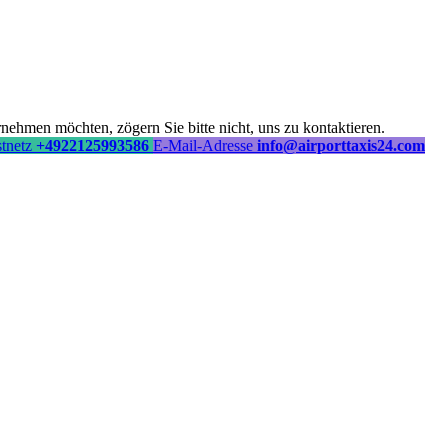
ehmen möchten, zögern Sie bitte nicht, uns zu kontaktieren.
stnetz
+4922125993586
E-Mail-Adresse
info@airporttaxis24.com