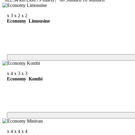
x 3
x 2
x 2
Economy Limousine
x 4
x 3
x 3
Economy Kombi
x 4
x 4
x 4