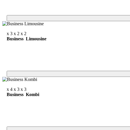
x 3
x 2
x 2
Business Limousine
x 4
x 3
x 3
Business Kombi