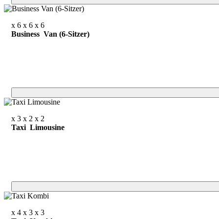
x 6
x 6
x 6
Business Van (6-Sitzer)
x 3
x 2
x 2
Taxi Limousine
x 4
x 3
x 3