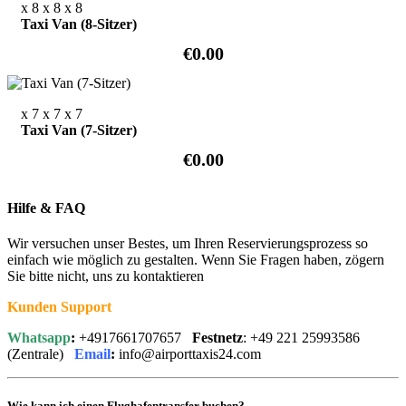
x 8
x 8
x 8
Taxi Van (8-Sitzer)
€0.00
x 7
x 7
x 7
Taxi Van (7-Sitzer)
€0.00
Hilfe & FAQ
Wir versuchen unser Bestes, um Ihren Reservierungsprozess so
einfach wie möglich zu gestalten. Wenn Sie Fragen haben, zögern
Sie bitte nicht, uns zu kontaktieren
Kunden Support
Whatsapp
:
+4917661707657
Festnetz
: +49 221 25993586
(Zentrale)
Email
:
info@airporttaxis24.com
Wie kann ich einen Flughafentransfer buchen?